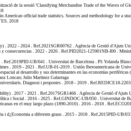
ització de la sessió 'Classifying Merchandise Trade of the Waves of Glo
18
in American official trade statistics. Sources and methodology for a stud
TES.
2018
y)
.
2022 - 2024
.
Ref.2021SGR00762
.
Agència de Gestió d'Ajuts Un
s y consecuencias
.
2022 - 2026
.
Ref.PID2021-125901NB-I00
.
Minist
2
.
Ref.2019PID-UB/041
.
Universitat de Barcelona
.
PI: Yolanda Blasc
times
.
2019 - 2021
.
Ref.UB-01-2019
.
Unión Iberoamericana de Univ
pacial al desarrollo y sus determinantes en las economías periféricas
anz Loncan; Julio Martinez Galarraga
universitaris. Diagnosi i propostes
.
2018 - 2019
.
Ref.REDICE18-2203
ility)
.
2017 - 2021
.
Ref.2017SGR1466
.
Agència de Gestió d'Ajuts 
ica i Social
.
2016 - 2025
.
Ref.GINDOC-UB/050
.
Universitat de 
ericanas en el muy largo plazo (1890-2010)
.
2016 - 2018
.
Ref.ECO201
ria i d¿Economia a diferents graus
.
2015 - 2018
.
Ref.2015PID-UB/03