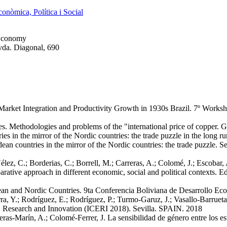
onòmica, Política i Social
 Economy
Avda. Diagonal, 690
arket Integration and Productivity Growth in 1930s Brazil
.
7º Worksh
s. Methodologies and problems of the "international price of copper
.
G
es in the mirror of the Nordic countries: the trade puzzle in the long ru
ean countries in the mirror of the Nordic countries: the trade puzzle
.
Se
lez, C.; Borderias, C.; Borrell, M.; Carreras, A.; Colomé, J.; Escobar, 
rative approach in different economic, social and political contexts
.
Ed
an and Nordic Countries
.
9ta Conferencia Boliviana de Desarrollo Ec
ra, Y.; Rodríguez, E.; Rodríguez, P.; Turmo-Garuz, J.; Vasallo-Barruet
n, Research and Innovation (ICERI 2018)
.
Sevilla. SPAIN.
2018
reras-Marín, A.; Colomé-Ferrer, J.
La sensibilidad de género entre los es