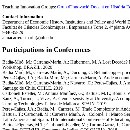
Teaching Innovation Groups:
Grup d'Innovació Docent en Història Ec
Contact Information
Department of Economic History, Institutions and Policy and World
Facultat de Ciències Econòmiques i Empresarials Torre 2, 4ª planta 
934035829
annacarrerasmarin(a)ub.edu
Participations in Conferences
Badia-Miró, M.; Carreras-Marín, A.; Huberman, M.
A Lost Decade? M
Workshop
.
BRAZIL.
2020
Badia-Miró, M:; Carreras-Marín, A.; Ducoing, C.
Behind copper price
Peres-Cajías, J.A.; Badia-Miró, M.; Carreras-Marín, A.
Andean countri
Badia-Miró, M.; Carreras-Marín, A.; Navarro, C.; Peres-Cajías, J.
And
Santiago de Chile. CHILE.
2019
Carbonell-Esteller, M.; Antuña-Martínez, G.; Bartual, M.T.; Bonilla-Vé
Sanz, A.; Turmo, J.; Vives, A.
Gender sensivity at University: A compa
learning Technologies
.
Palma de Mallorca. SPAIN.
2019
Peres-Cajías, J.A.; Badia, M.; Carreras, M.
Trade Complexity in Ande
Bartual, T.; Carbonell, M.; Carreras-Marín, A.; Colomé, J.; Marco-Ser
Latin America and Spain
.
11th International Conference of Educatio
Bartual-Figueras, M.T.; Carbonell-Esteller, M.; Turmo-Garuz, J.; Car
Familias. REFMUR
.
Cartagena de Indias. COLOMBIA.
2018