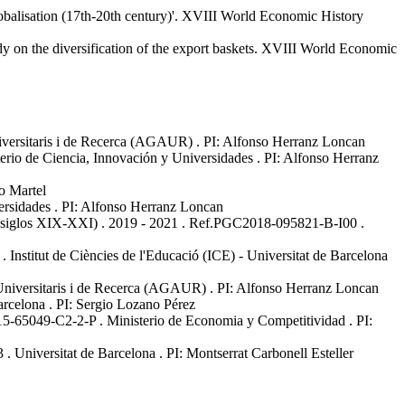
balisation (17th-20th century)'
.
XVIII World Economic History
y on the diversification of the export baskets
.
XVIII World Economic
iversitaris i de Recerca (AGAUR)
.
PI: Alfonso Herranz Loncan
erio de Ciencia, Innovación y Universidades
.
PI: Alfonso Herranz
o Martel
ersidades
.
PI: Alfonso Herranz Loncan
 (siglos XIX-XXI)
.
2019 - 2021
.
Ref.PGC2018-095821-B-I00
.
.
Institut de Ciències de l'Educació (ICE) - Universitat de Barcelona
Universitaris i de Recerca (AGAUR)
.
PI: Alfonso Herranz Loncan
Barcelona
.
PI: Sergio Lozano Pérez
5-65049-C2-2-P
.
Ministerio de Economia y Competitividad
.
PI:
3
.
Universitat de Barcelona
.
PI: Montserrat Carbonell Esteller