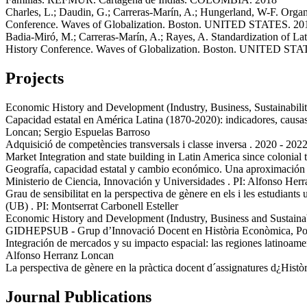
Charles, L.; Daudin, G.; Carreras-Marín, A.; Hungerland, W-F.
Organ
Conference. Waves of Globalization
.
Boston. UNITED STATES.
20
Badia-Miró, M.; Carreras-Marín, A.; Rayes, A.
Standardization of Lat
History Conference. Waves of Globalization
.
Boston. UNITED STA
Projects
Economic History and Development (Industry, Business, Sustainabilit
Capacidad estatal en América Latina (1870-2020): indicadores, causa
Loncan; Sergio Espuelas Barroso
Adquisició de competències transversals i classe inversa
.
2020 - 202
Market Integration and state building in Latin America since colonial 
Geografía, capacidad estatal y cambio económico. Una aproximación es
Ministerio de Ciencia, Innovación y Universidades
.
PI: Alfonso Herr
Grau de sensibilitat en la perspectiva de gènere en els i les estudiants 
(UB)
.
PI: Montserrat Carbonell Esteller
Economic History and Development (Industry, Business and Sustainab
GIDHEPSUB - Grup d’Innovació Docent en Història Econòmica, Polít
Integración de mercados y su impacto espacial: las regiones latinoam
Alfonso Herranz Loncan
La perspectiva de gènere en la pràctica docent d´assignatures d¿Histò
Journal Publications