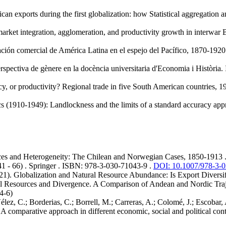
can exports during the first globalization: how Statistical aggregation a
arket integration, agglomeration, and productivity growth in interwar B
ación comercial de América Latina en el espejo del Pacífico, 1870-1920
rspectiva de gènere en la docència universitaria d'Economia i Història
.
y, or productivity? Regional trade in five South American countries, 
ics (1910-1949): Landlockness and the limits of a standard accuracy ap
ces and Heterogeneity: The Chilean and Norwegian Cases, 1850-1913
 41 - 66)
.
Springer
.
ISBN: 978-3-030-71043-9
.
DOI: 10.1007/978-3-
21)
.
Globalization and Natural Resource Abundance: Is Export Diversi
ural Resources and Divergence. A Comparison of Andean and Nordic Traj
4-6)
lez, C.; Borderias, C.; Borrell, M.; Carreras, A.; Colomé, J.; Escobar, 
 A comparative approach in different economic, social and political con