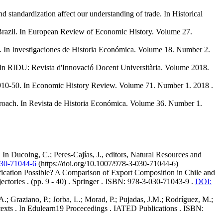
nd standardization affect our understanding of trade
. In
Historical
razil
. In
European Review of Economic History
.
Volume 27.
. In
Investigaciones de Historia Económica
.
Volume 18. Number 2.
 In
RIDU: Revista d'Innovació Docent Universitària
.
Volume 2018.
1910-50
. In
Economic History Review
.
Volume 71. Number 1.
2018
.
proach
. In
Revista de Historia Económica
.
Volume 36. Number 1.
. In
Ducoing, C.; Peres-Cajías, J., editors, Natural Resources and
030-71044-6
(https://doi.org/10.1007/978-3-030-71044-6)
fication Possible? A Comparison of Export Composition in Chile and
ectories
. (pp. 9 - 40)
.
Springer
.
ISBN: 978-3-030-71043-9
.
DOI:
A.; Graziano, P.; Jorba, L.; Morad, P.; Pujadas, J.M.; Rodríguez, M.;
texts
. In
Edulearn19 Procecedings
.
IATED Publications
.
ISBN: