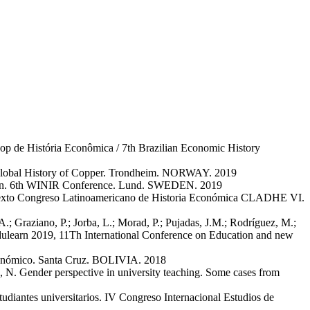
op de História Econômica / 7th Brazilian Economic History
lobal History of Copper
.
Trondheim. NORWAY.
2019
n
.
6th WINIR Conference
.
Lund. SWEDEN.
2019
xto Congreso Latinoamericano de Historia Económica CLADHE VI
.
A.; Graziano, P.; Jorba, L.; Morad, P.; Pujadas, J.M.; Rodríguez, M.;
ulearn 2019, 11Th International Conference on Education and new
onómico
.
Santa Cruz. BOLIVIA.
2018
a, N.
Gender perspective in university teaching. Some cases from
tudiantes universitarios
.
IV Congreso Internacional Estudios de