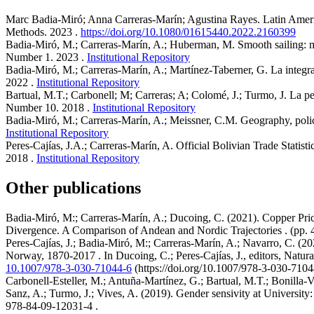
Marc Badia-Miró; Anna Carreras-Marín; Agustina Rayes.
Latin Ameri
Methods
.
2023
.
https://doi.org/10.1080/01615440.2022.2160399
Badia-Miró, M.; Carreras-Marín, A.; Huberman, M.
Smooth sailing: m
Number 1.
2023
.
Institutional Repository
Badia-Miró, M.; Carreras-Marín, A.; Martínez-Taberner, G.
La integr
2022
.
Institutional Repository
Bartual, M.T.; Carbonell; M; Carreras; A; Colomé, J.; Turmo, J.
La pe
Number 10.
2018
.
Institutional Repository
Badia-Miró, M.; Carreras-Marín, A.; Meissner, C.M.
Geography, polic
Institutional Repository
Peres-Cajías, J.A.; Carreras-Marín, A.
Official Bolivian Trade Statist
2018
.
Institutional Repository
Other publications
Badia-Miró, M:; Carreras-Marín, A.; Ducoing, C.
(2021)
.
Copper Pri
Divergence. A Comparison of Andean and Nordic Trajectories
. (pp.
Peres-Cajías, J.; Badia-Miró, M:; Carreras-Marín, A.; Navarro, C.
(20
Norway, 1870-2017
. In
Ducoing, C.; Peres-Cajías, J., editors, Nat
10.1007/978-3-030-71044-6
(https://doi.org/10.1007/978-3-030-7104
Carbonell-Esteller, M.; Antuña-Martínez, G.; Bartual, M.T.; Bonilla-Vé
Sanz, A.; Turmo, J.; Vives, A.
(2019)
.
Gender sensivity at University:
978-84-09-12031-4
.